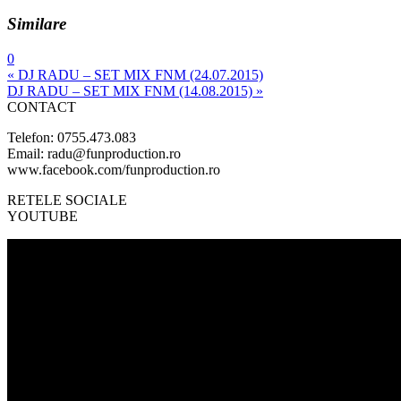
Similare
0
« DJ RADU – SET MIX FNM (24.07.2015)
DJ RADU – SET MIX FNM (14.08.2015) »
CONTACT
Telefon: 0755.473.083
Email: radu@funproduction.ro
www.facebook.com/funproduction.ro
RETELE SOCIALE
YOUTUBE