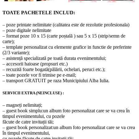
TOATE PACHETELE INCLUD:
– poze printate nelimitate (calitatea este de rezolutie profesionala)
– poze digitale nelimitate
– format poze 10 x 15 (carte poștală ) sau 5 x 15 (strip/semn de
carte);
– template personalizat cu elemente grafice in functie de preferinte
(2/3 variante);
– asistență specializată pe toată durata evenimentului;
– accesorii haioase (propsuri etc.)
– recuzită foarte bogată(pălării, ochelari, peruci etc.);
– toate pozele vor fi trimise pe e-mail;
– transport GRATUIT pe raza Municipiului Alba Iulia.
SERVICII EXTRA (NEINCLUSE) :
– magneți nelimitați;
– guest book simplu:un album foto personalizat care se va crea în
timpul evenimentului, cu pozele
făcute de catre invitații tăi;
– guest book personalizat:un album foto personalizat care se va crea
în timpul evenimentului,
cu pozele făcute de catre invitații tăi;