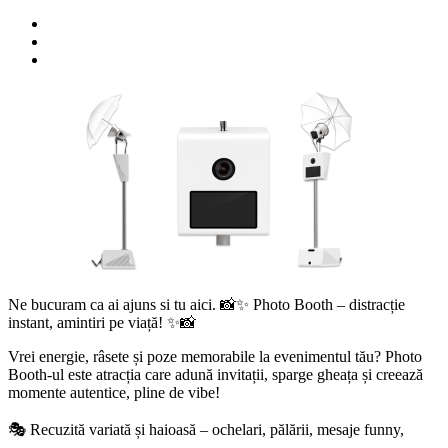
Ne bucuram ca ai ajuns si tu aici. 📸✨ Photo Booth – distracție
instant, amintiri pe viață! ✨📸
Vrei energie, râsete și poze memorabile la evenimentul tău? Photo
Booth-ul este atracția care adună invitații, sparge gheața și creează
momente autentice, pline de vibe!
🎭 Recuzită variată și haioasă – ochelari, pălării, mesaje funny,