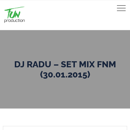
DJ RADU – SET MIX FNM
(30.01.2015)